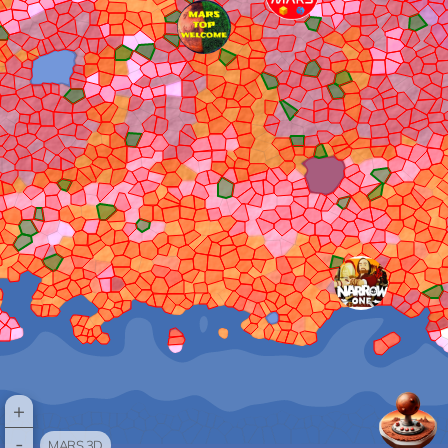
+
-
MARS 3D