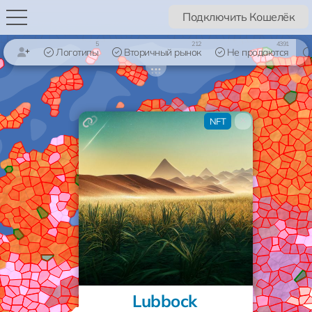
Подключить Кошелёк
5
212
4391
Логотипы
Вторичный рынок
Не продаются
×
NFT
Lubbock