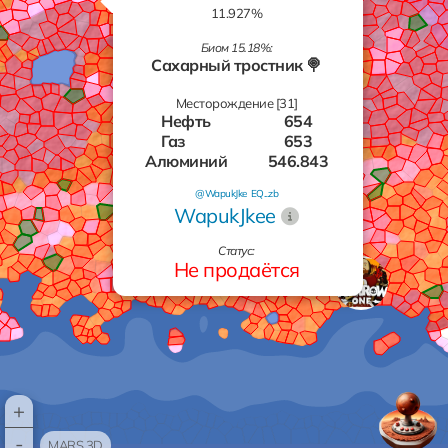
11.927%
Биом 15.18%:
Сахарный тростник 🍭
Месторождение [31]
Нефть
654
Газ
653
Алюминий
546.843
Алюминий
624.899
@WapukJke
EQ...zb
Серебро
632
WapukJkee
Газ
810
Нефть
658
Статус:
Алюминий
448.742
Не продаётся
Нефть
298
Нефть
588
Газ
761
Золото
982
Серебро
795
Алюминий
476
Серебро
634
+
Алюминий
640
-
Нефть
303
MARS 3D