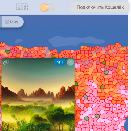
🇺🇸
Подключить Кошелёк
Мир
×
NFT