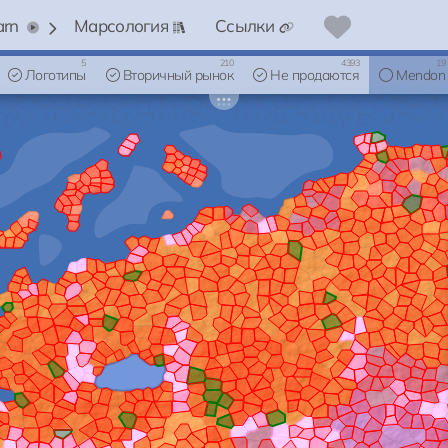
arn
Марсология
Ссылки
5
210
4393
19
Логотипы
Вторичный рынок
Не продаются
Mendon