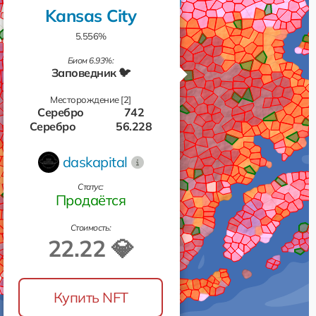
Kansas City
5.556%
Биом 6.93%:
Заповедник 🐦
Месторождение [2]
Серебро
742
Серебро
56.228
daskapital
Статус:
Продаётся
Стоимость:
22.22 💎
Купить NFT