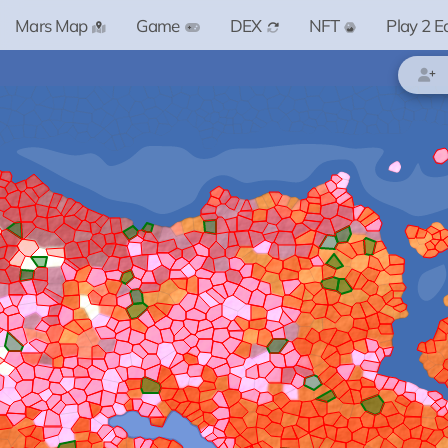
Mars Map
Game
DEX
NFT
Play 2 E