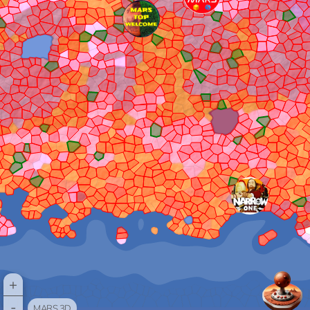
+
-
MARS 3D