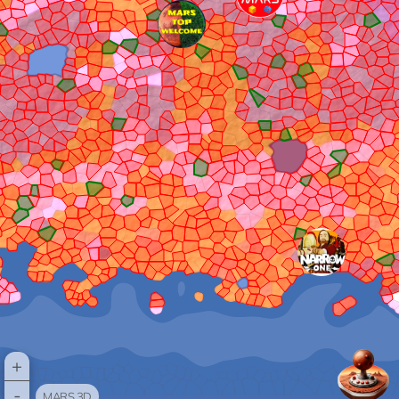
+
-
MARS 3D