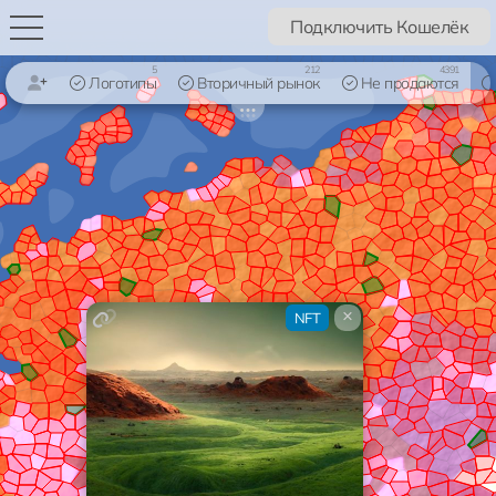
Подключить Кошелёк
5
212
4391
Логотипы
Вторичный рынок
Не продаются
×
NFT