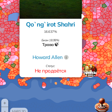
Qo`ng`irot Shahri
16.637%
Биом 18.99%:
Трава 🍃
Howard Allen
Статус:
Не продаётся
+
-
MARS 3D