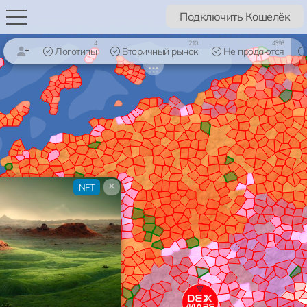
Подключить Кошелёк
4
210
4393
Логотипы
Вторичный рынок
Не продаются
×
NFT