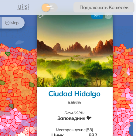
🇺🇸
Подключить Кошелёк
×
NFT
Мир
Ciudad Hidalgo
5.556%
Биом 6.93%:
Заповедник 🐦
Месторождение [58]
Цинк
882