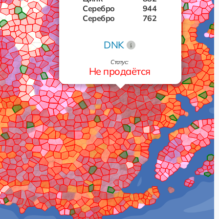
Серебро
944
Серебро
762
Газ
441
Нефть
196
DNK
Нефть
135
Цинк
839
Статус:
Цинк
745
Не продаётся
Алюминий
387
Серебро
139
Золото
699
Нефть
183
Нефть
638
Цинк
233
Алюминий
124
Титан
726
Цинк
569
Нефть
868
Цинк
424
Газ
213
Цинк
622
Цинк
417
Алюминий
862