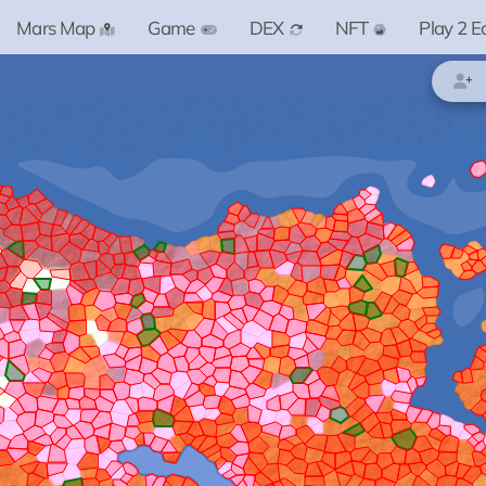
Mars Map
Game
DEX
NFT
Play 2 E