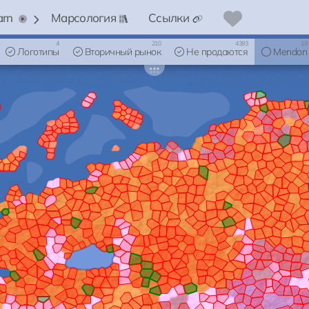
arn
Марсология
Ссылки
4
210
4393
19
Логотипы
Вторичный рынок
Не продаются
Mendon