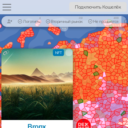
Подключить Кошелёк
4
210
4393
Логотипы
Вторичный рынок
Не продаются
×
NFT
Bronx