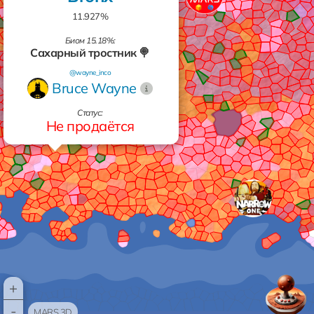
11.927%
Биом 15.18%:
Сахарный тростник 🍭
@wayne_inco
Bruce Wayne
Статус:
Не продаётся
+
-
MARS 3D