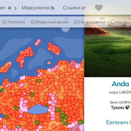
arn
Марсология
Ссылки
5
212
4391
19
Логотипы
Вторичный рынок
Не продаются
Mendon
Anda
море 1.665
Биом 18.99%:
Трава 🍃
Евгенич