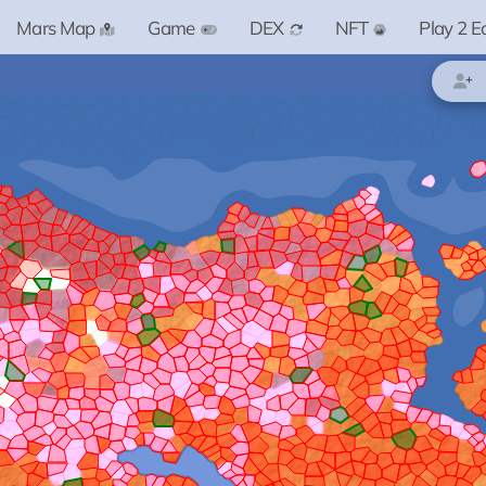
Mars Map
Game
DEX
NFT
Play 2 E