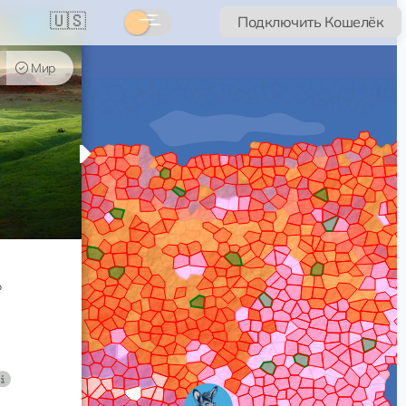
🇺🇸
Подключить Кошелёк
×
NFT
Мир
%