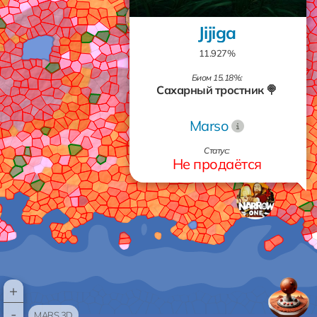
Jijiga
11.927%
Биом 15.18%:
Сахарный тростник 🍭
Marso
Статус:
Не продаётся
+
-
MARS 3D