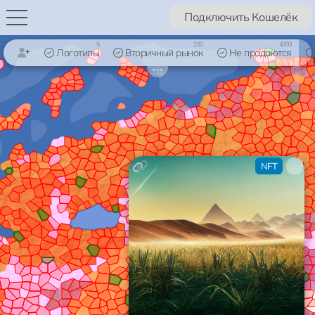
Подключить Кошелёк
5
210
4393
Логотипы
Вторичный рынок
Не продаются
×
NFT