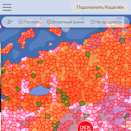
Подключить Кошелёк
5
210
4393
Логотипы
Вторичный рынок
Не продаются