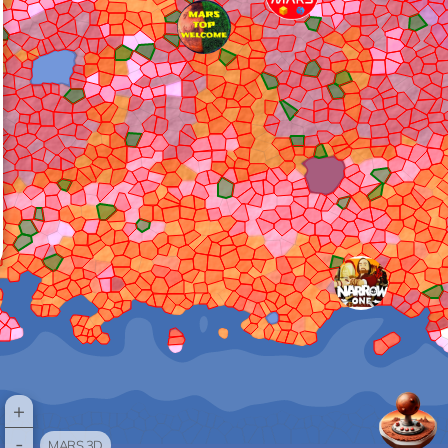
+
-
MARS 3D