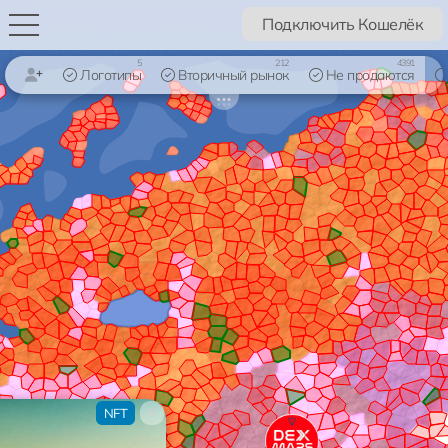
Подключить Кошелёк
5
212
4391
Логотипы
Вторичный рынок
Не продаются
×
NFT