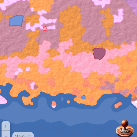
+
-
MARS 3D