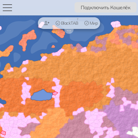
Подключить Кошелёк
7
BlackTAB
Мир