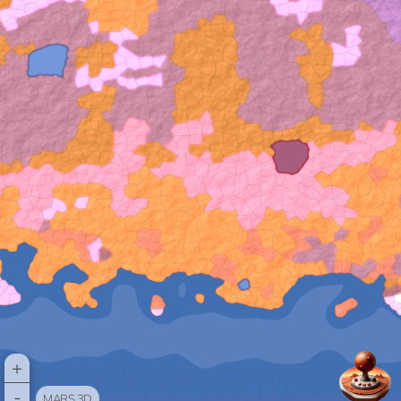
+
-
MARS 3D