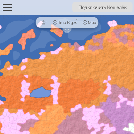
Подключить Кошелёк
2
Trau Riges
Мир