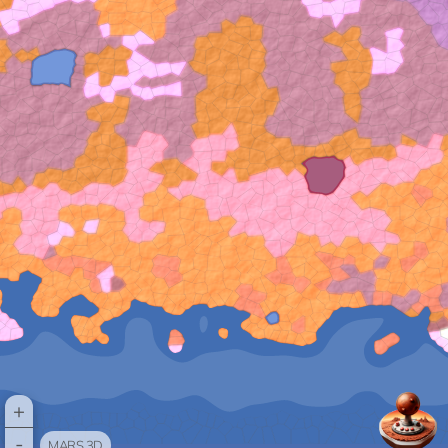
+
-
MARS 3D