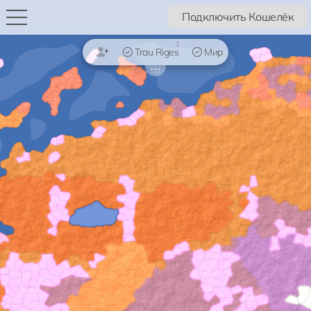
Подключить Кошелёк
1
Trau Riges
Мир