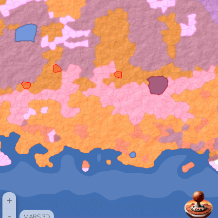
+
-
MARS 3D