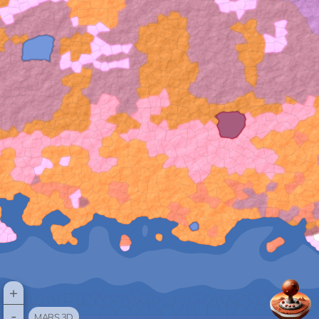
+
-
MARS 3D