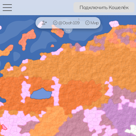
Подключить Кошелёк
1
@Oooh109
Мир