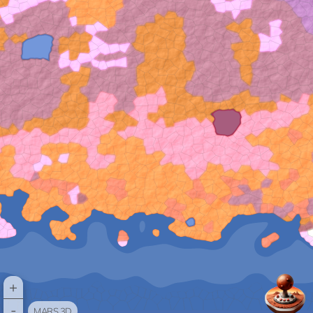
+
-
MARS 3D