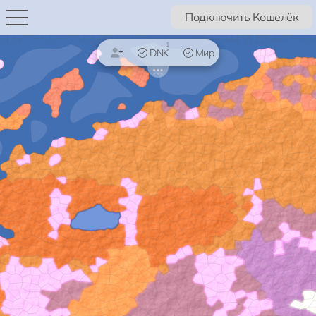
Подключить Кошелёк
1
DNK
Мир