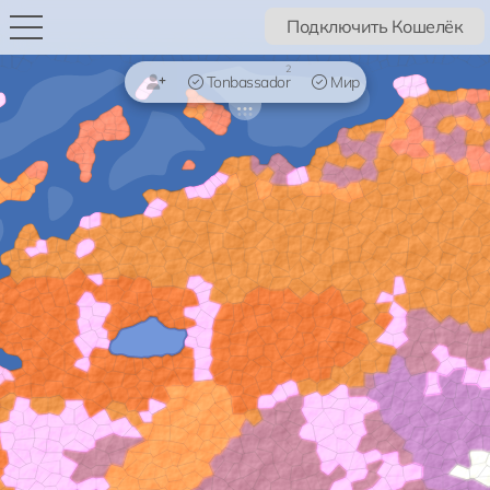
Подключить Кошелёк
2
Tonbassador
Мир