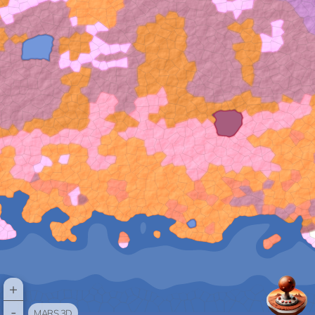
+
-
MARS 3D