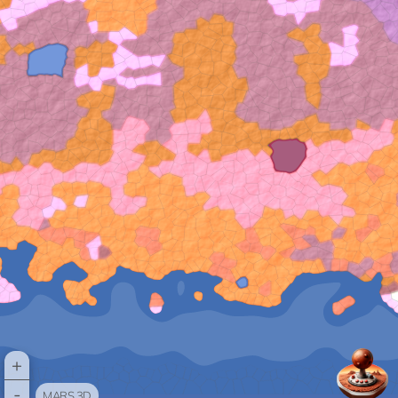
+
-
MARS 3D