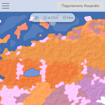
Подключить Кошелёк
0
eLC0uY
Мир