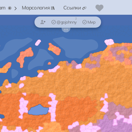
arn
Марсология
Ссылки
2
@gojohnny
Мир