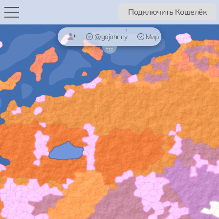
Подключить Кошелёк
1
@gojohnny
Мир