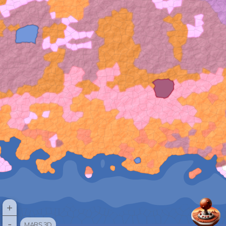
+
-
MARS 3D