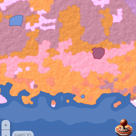
+
-
MARS 3D