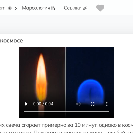
arn
Марсология
Ссылки
 космосе
х свеча сгорает примерно за 10 минут, однако в кос
вается втрое. При этом пламя свечи имеет голубой ц