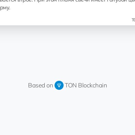
рму.
T
Based on
TON Blockchain