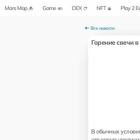
Mars Map
Game
DEX
NFT
Play 2 E
Все новости
Горение свечи в
В обычных условия
это время увеличи