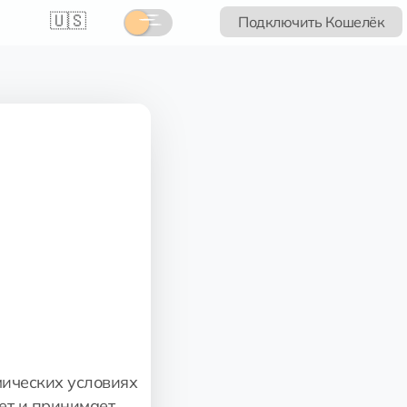
🇺🇸
Подключить Кошелёк
мических условиях
вет и принимает