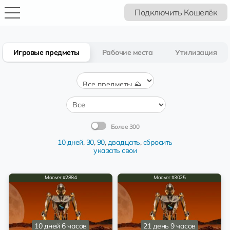
Подключить Кошелёк
Игровые предметы
Рабочие места
Утилизация
Более 300
10 дней
,
30
,
90
,
двадцать
,
сбросить
указать свои
Moover #2884
Moover #3025
10 дней 6 часов
21 день 9 часов