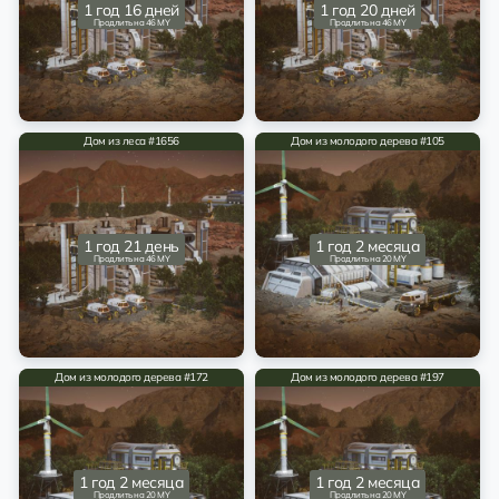
1 год 16 дней
1 год 20 дней
Продлить на 46 MY
Продлить на 46 MY
Дом из леса #1656
Дом из молодого дерева #105
1 год 21 день
1 год 2 месяца
Продлить на 46 MY
Продлить на 20 MY
Дом из молодого дерева #172
Дом из молодого дерева #197
1 год 2 месяца
1 год 2 месяца
Продлить на 20 MY
Продлить на 20 MY