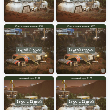
Продлить на 9 MY
Продлить на 9 MY
Соломенная хижина #16
Соломенная хижина #72
9 дней 7 часов
18 дней 9 часов
Продлить на 5 MY
Продлить на 5 MY
Каменный дом #147
Каменный дом #181
1 месяц 12 дней
1 месяц 12 дней
Продлить на 9 MY
Продлить на 9 MY