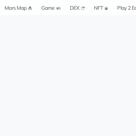
Mars Map
Game
DEX
NFT
Play 2 E