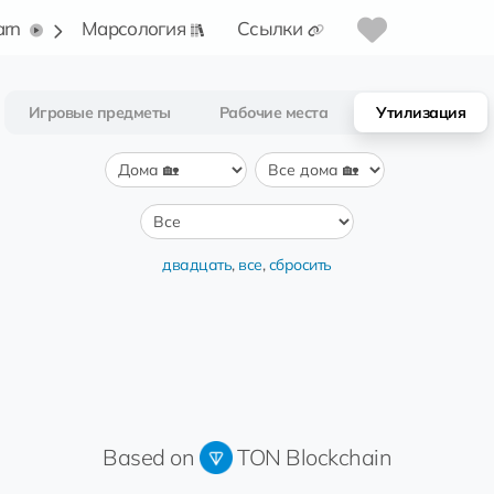
arn
Марсология
Ссылки
Игровые предметы
Рабочие места
Утилизация
двадцать
,
все
,
сбросить
Based on
TON Blockchain