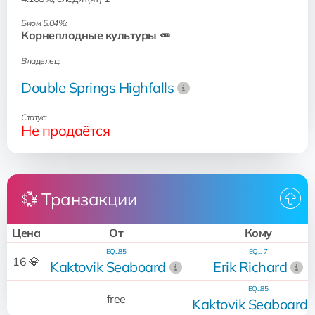
Биом 5.04%:
Корнеплодные культуры 🥕
Владелец:
Double Springs Highfalls
Статус:
Не продаётся
💱 Транзакции
Цена
От
Кому
EQ...85
EQ...-7
16 💎
Kaktovik Seaboard
Erik Richard
EQ...85
free
Kaktovik Seaboard