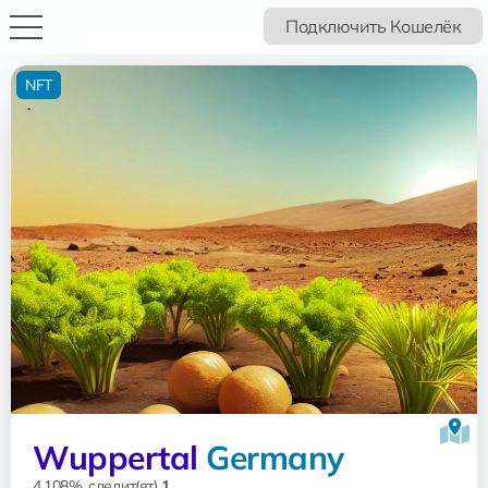
Подключить Кошелёк
NFT
Wuppertal
Germany
4.108%, следит(ят)
1