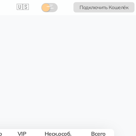
🇺🇸
Подключить Кошелёк
о
VIP
Неск.особ.
Всего