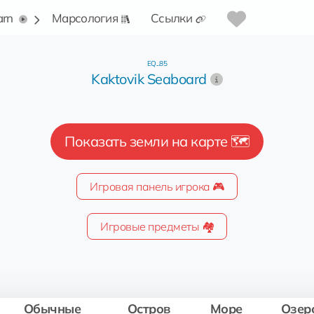
arn
Марсология
Ссылки
EQ...85
Kaktovik Seaboard
Показать земли на карте 🗺️
Игровая панель игрока 🎮
Игровые предметы 🏘️
Обычные
Остров
Море
Озер