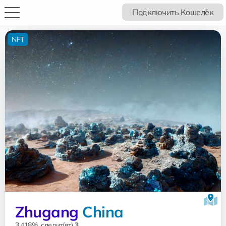
Подключить Кошелёк
NFT
Zhugang
China
3.418%, следит(ят)
3