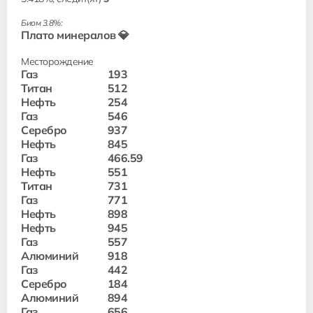
Биом 3.8%:
Плато минералов 💎
Месторождение
Газ
193
Титан
512
Нефть
254
Газ
546
Серебро
937
Нефть
845
Газ
466.59
Нефть
551
Титан
731
Газ
771
Нефть
898
Нефть
945
Газ
557
Алюминий
918
Газ
442
Серебро
184
Алюминий
894
Газ
656