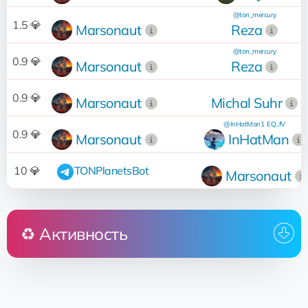
@ton_mercury
1.5 💎
Marsonaut
Reza
@ton_mercury
0.9 💎
Marsonaut
Reza
0.9 💎
Marsonaut
Michal Suhr
@InHatMan1
EQ...fV
0.9 💎
Marsonaut
InHatMan
10 💎
TONPlanetsBot
Marsonaut
♻️ Активность
Кто
Операци
Передана
⚡Pravda vsegda odna