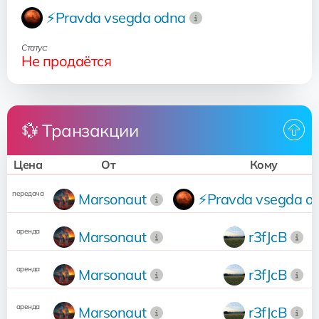
⚡Pravda vsegda odna
Статус:
Не продаётся
💱 Транзакции
Цена
От
Кому
передача
Marsonaut
⚡Pravda vsegda o
аренда
Marsonaut
r3fJcB
аренда
Marsonaut
r3fJcB
аренда
Marsonaut
r3fJcB