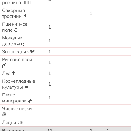
равнина 🧗🏻‍♂️
Сахарный
1
тростник 🍭
Пшеничное
1
поле 🍞
Молодые
1
деревья 🌿
Заповедник 🐦
1
Рисовые поля
1
🌾
Лес 🌳
1
Корнеплодные
1
культуры 🥕
Плато
1
минералов 💎
Чистые пески
🏝️
Ледник ❄️
Все земли
11
1
1