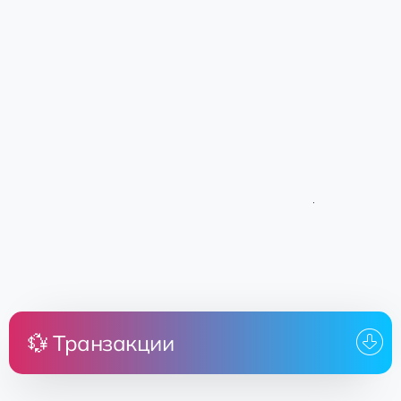
💱 Транзакции
Цена
Земля
От