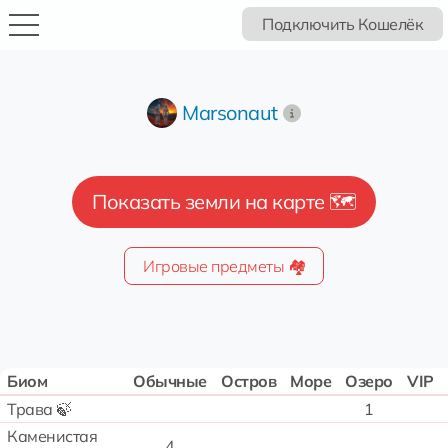
Подключить Кошелёк
Marsonaut
Показать земли на карте 🗺️
Игровые предметы 🏘️
Биом
Обычные
Остров
Море
Озеро
VIP
Трава 🍃
1
Каменистая
4