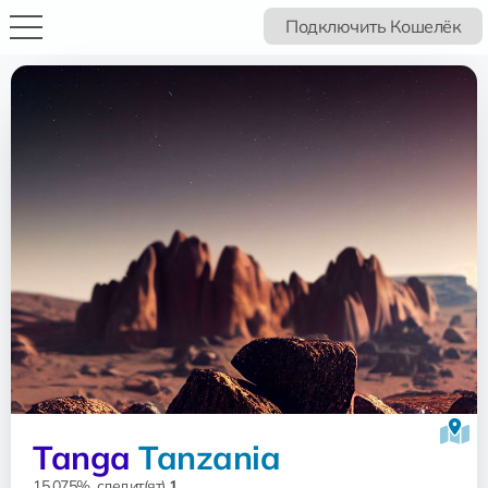
Подключить Кошелёк
Tanga
Tanzania
15.075%, следит(ят)
1