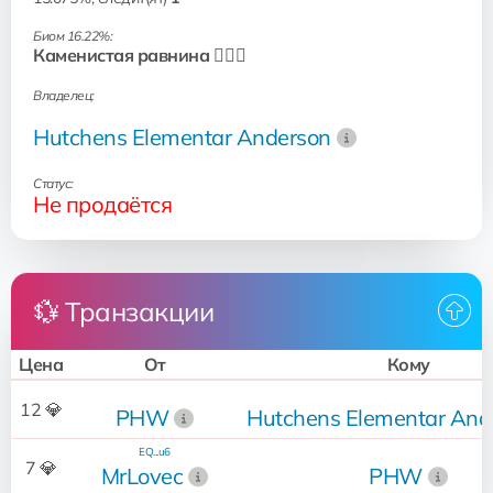
Биом 16.22%:
Каменистая равнина 🧗🏻‍♂️
Владелец:
Hutchens Elementar Anderson
Статус:
Не продаётся
💱 Транзакции
Цена
От
Кому
12 💎
PHW
Hutchens Elementar And
EQ...u6
7 💎
MrLovec
PHW