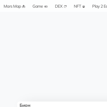
Mars Map
Game
DEX
NFT
Play 2 E
Биом