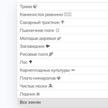
Трава 🍃
Каменистая равнина 🧗🏻‍♂️
Сахарный тростник 🍭
Пшеничное поле 🍞
Молодые деревья 🌿
Заповедник 🐦
Рисовые поля 🌾
Лес 🌳
Корнеплодные культуры 🥕
Плато минералов 💎
Чистые пески 🏝️
Ледник ❄️
Все земли