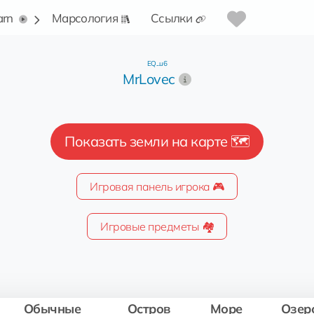
arn
Марсология
Ссылки
EQ...u6
MrLovec
Показать земли на карте 🗺️
Игровая панель игрока 🎮
Игровые предметы 🏘️
Обычные
Остров
Море
Озер