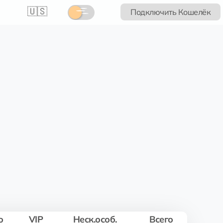
🇺🇸
Подключить Кошелёк
о
VIP
Неск.особ.
Всего