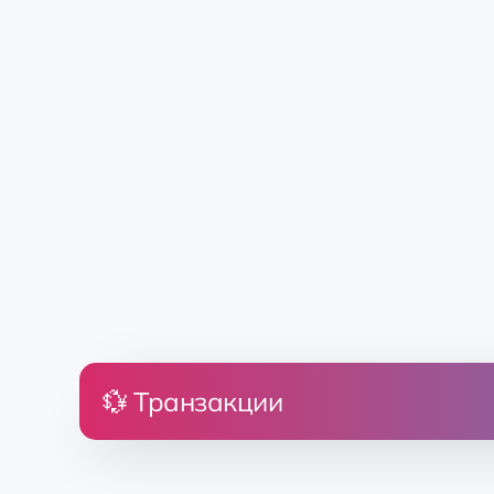
💱 Транзакции
Цена
Земля