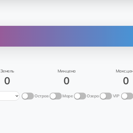
От
Кому
🌟sahar
Carl Folsom AP Mixons C
Земель
Мин.цена
Макс.це
0
0
0
Остров
Море
Озеро
VIP