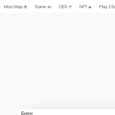
Mars Map
Game
DEX
NFT
Play 2 E
Биом