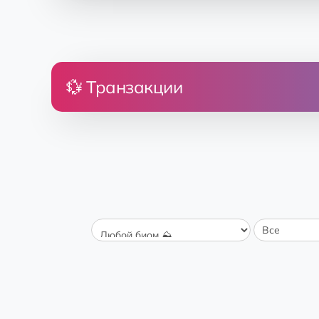
💱 Транзакции
Цена
Земля
Nakatsugawa
аренда
Трава 🍃