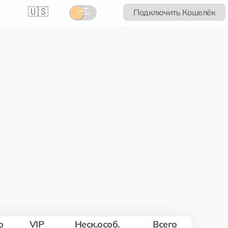
🇺🇸
Подключить Кошелёк
о
VIP
Неск.особ.
Всего