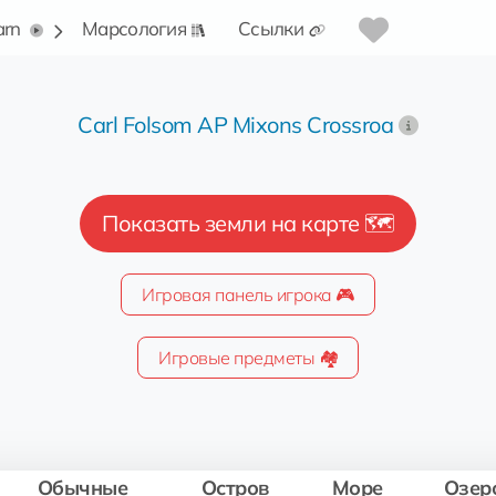
arn
Марсология
Ссылки
Carl Folsom AP Mixons Crossroa
Показать земли на карте 🗺️
Игровая панель игрока 🎮
Игровые предметы 🏘️
Обычные
Остров
Море
Озер