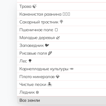
Трава 🍃
Каменистая равнина 🧗🏻‍♂️
Сахарный тростник 🍭
Пшеничное поле 🍞
Молодые деревья 🌿
Заповедник 🐦
Рисовые поля 🌾
Лес 🌳
Корнеплодные культуры 🥕
Плато минералов 💎
Чистые пески 🏝️
Ледник ❄️
Все земли