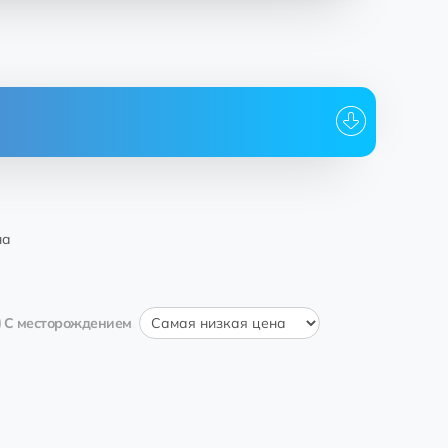
Дата
14:08:45 14.04.2023
rossroa
на
С месторождением