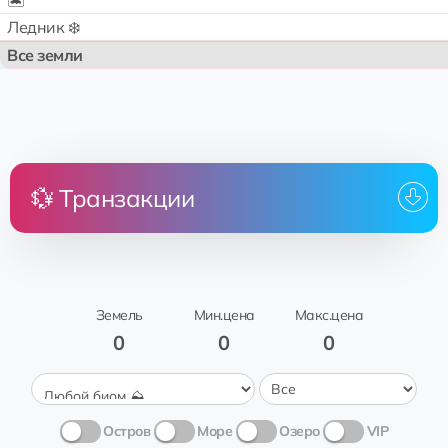
🏝️
Ледник ❄️
Все земли
💱 Транзакции
Цена
Земля
От
Ком
Nakatsugawa
аренда
🌟sahar
Ashford New 
Трава 🍃
Земель
Мин.цена
Макс.цена
0
0
0
Остров
Море
Озеро
VIP