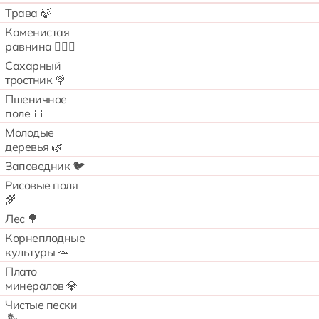
Трава 🍃
Каменистая
равнина 🧗🏻‍♂️
Сахарный
тростник 🍭
Пшеничное
поле 🍞
Молодые
деревья 🌿
Заповедник 🐦
Рисовые поля
🌾
Лес 🌳
Корнеплодные
культуры 🥕
Плато
минералов 💎
Чистые пески