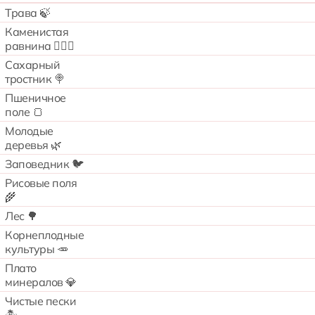
Трава 🍃
Каменистая
равнина 🧗🏻‍♂️
Сахарный
тростник 🍭
Пшеничное
поле 🍞
Молодые
деревья 🌿
Заповедник 🐦
Рисовые поля
🌾
Лес 🌳
Корнеплодные
культуры 🥕
Плато
минералов 💎
Чистые пески