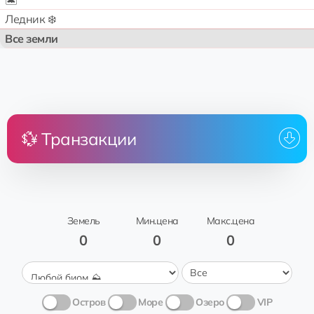
🏝️
Ледник ❄️
Все земли
💱 Транзакции
Цена
Земля
От
Кому
Nakatsugawa
аренда
🌟sahar
Orrville Barl
Трава 🍃
Земель
Мин.цена
Макс.цена
0
0
0
Остров
Море
Озеро
VIP