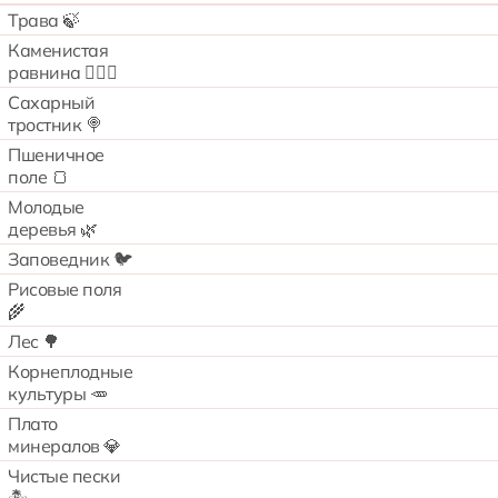
Трава 🍃
Каменистая
равнина 🧗🏻‍♂️
Сахарный
тростник 🍭
Пшеничное
поле 🍞
Молодые
деревья 🌿
Заповедник 🐦
Рисовые поля
🌾
Лес 🌳
Корнеплодные
культуры 🥕
Плато
минералов 💎
Чистые пески