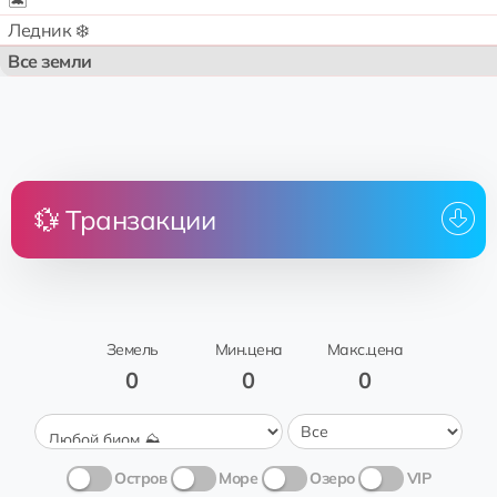
🏝️
Ледник ❄️
Все земли
💱 Транзакции
Цена
Земля
От
Кому
Дата
Нет транзакций
Земель
Мин.цена
Макс.цена
0
0
0
Остров
Море
Озеро
VIP