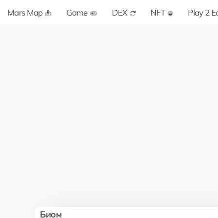
Mars Map
Game
DEX
NFT
Play 2 E
Биом