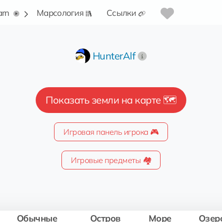
arn
Марсология
Ссылки
HunterAlf
Показать земли на карте 🗺️
Игровая панель игрока 🎮
Игровые предметы 🏘️
Обычные
Остров
Море
Озер