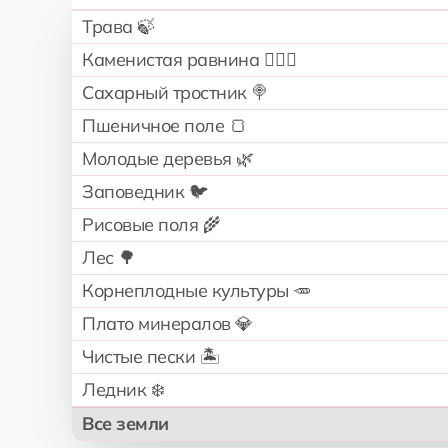
Трава 🍃
Каменистая равнина 🧗🏻‍♂️
Сахарный тростник 🍭
Пшеничное поле 🍞
Молодые деревья 🌿
Заповедник 🐦
Рисовые поля 🌾
Лес 🌳
Корнеплодные культуры 🥕
Плато минералов 💎
Чистые пески 🏝️
Ледник ❄️
Все земли