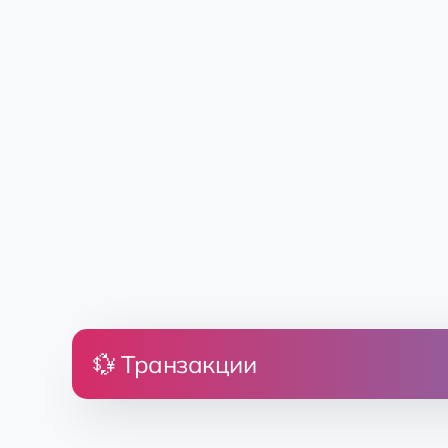
💱 Транзакции
Цена
Земля