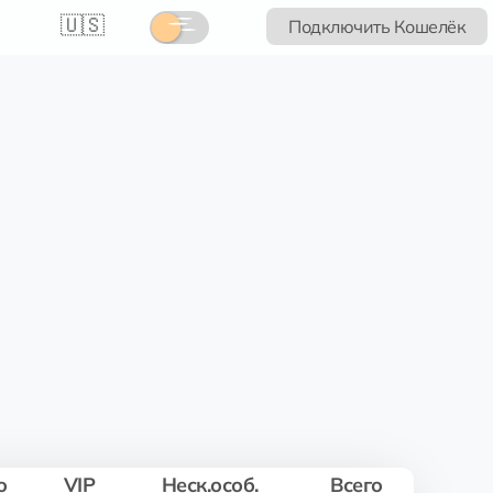
🇺🇸
Подключить Кошелёк
о
VIP
Неск.особ.
Всего