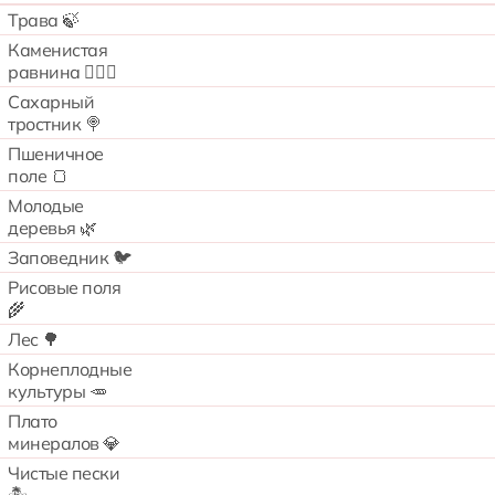
Трава 🍃
Каменистая
равнина 🧗🏻‍♂️
Сахарный
тростник 🍭
Пшеничное
поле 🍞
Молодые
деревья 🌿
Заповедник 🐦
Рисовые поля
🌾
Лес 🌳
Корнеплодные
культуры 🥕
Плато
минералов 💎
Чистые пески