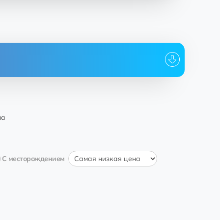
Кому
Дата
ikovaN
EQ...cH
21:36:36 17.06.2022
dnikova
на
22:29:33 14.06.2022
rings Haines
С месторождением