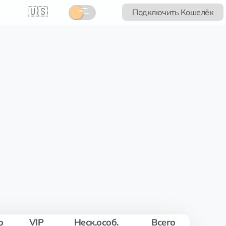
🇺🇸
Подключить Кошелёк
о
VIP
Неск.особ.
Всего