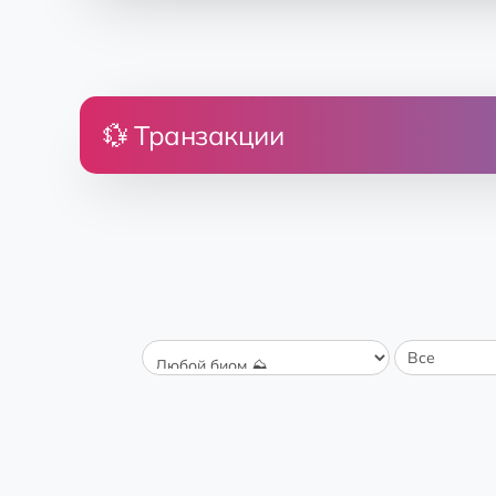
💱 Транзакции
Цена
Земля
Dos Hermanas
19.8 💎
Заповедник 🐦
Dos Hermanas
10 💎
Заповедник 🐦