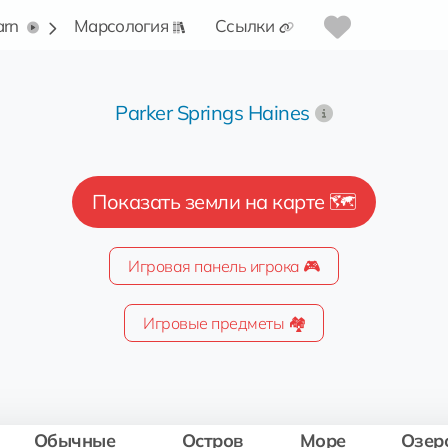
arn
Марсология
Ссылки
Parker Springs Haines
Показать земли на карте 🗺️
Игровая панель игрока 🎮
Игровые предметы 🏘️
Обычные
Остров
Море
Озер