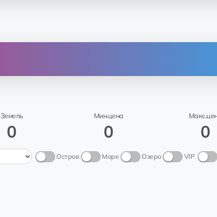
От
@Rodn
Parker Springs Haines
Ro
Земель
Мин.цена
Макс.це
0
0
0
TONPlanetsBot
Parker Sp
Остров
Море
Озеро
VIP