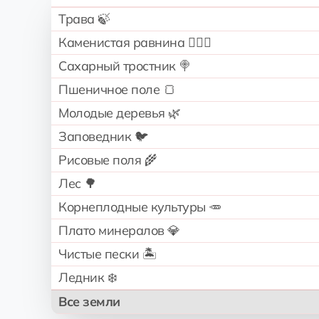
Трава 🍃
Каменистая равнина 🧗🏻‍♂️
Сахарный тростник 🍭
Пшеничное поле 🍞
Молодые деревья 🌿
Заповедник 🐦
Рисовые поля 🌾
Лес 🌳
Корнеплодные культуры 🥕
Плато минералов 💎
Чистые пески 🏝️
Ледник ❄️
Все земли