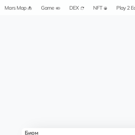
Mars Map
Game
DEX
NFT
Play 2 E
Биом