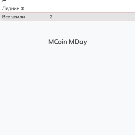
🏝️
Ледник ❄️
Все земли
2
MCoin MDay