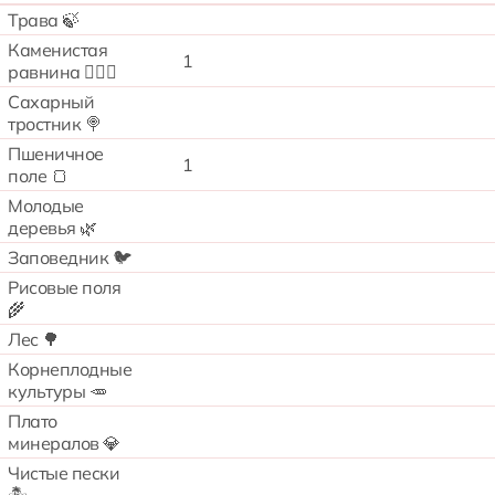
Трава 🍃
Каменистая
1
равнина 🧗🏻‍♂️
Сахарный
тростник 🍭
Пшеничное
1
поле 🍞
Молодые
деревья 🌿
Заповедник 🐦
Рисовые поля
🌾
Лес 🌳
Корнеплодные
культуры 🥕
Плато
минералов 💎
Чистые пески