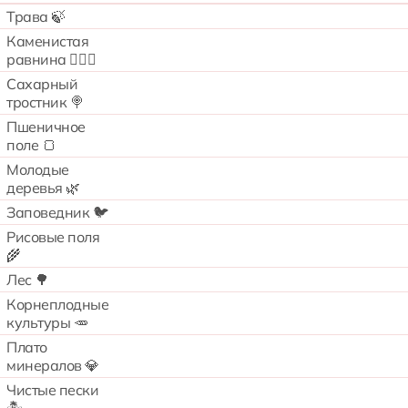
Трава 🍃
Каменистая
равнина 🧗🏻‍♂️
Сахарный
тростник 🍭
Пшеничное
поле 🍞
Молодые
деревья 🌿
Заповедник 🐦
Рисовые поля
🌾
Лес 🌳
Корнеплодные
культуры 🥕
Плато
минералов 💎
Чистые пески