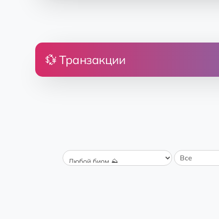
💱 Транзакции
Цена