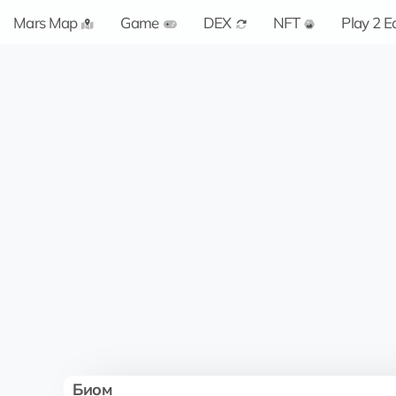
Mars Map
Game
DEX
NFT
Play 2 E
Биом