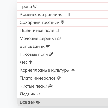
Трава 🍃
Каменистая равнина 🧗🏻‍♂️
Сахарный тростник 🍭
Пшеничное поле 🍞
Молодые деревья 🌿
Заповедник 🐦
Рисовые поля 🌾
Лес 🌳
Корнеплодные культуры 🥕
Плато минералов 💎
Чистые пески 🏝️
Ледник ❄️
Все земли