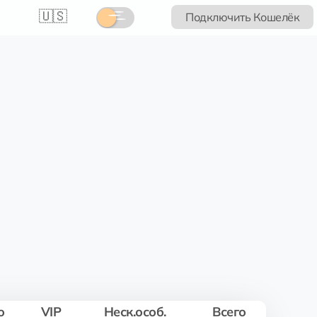
🇺🇸
Подключить Кошелёк
о
VIP
Неск.особ.
Всего