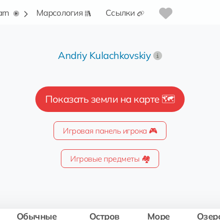
arn
Марсология
Ссылки
Andriy Kulachkovskiy
Показать земли на карте 🗺️
Игровая панель игрока 🎮
Игровые предметы 🏘️
Обычные
Остров
Море
Озер