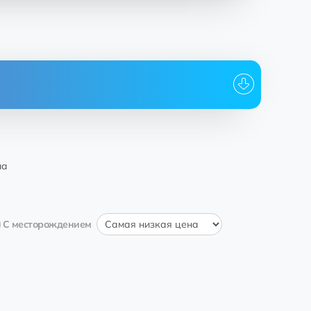
ому
Дата
на
С месторождением