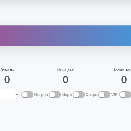
Земля
От
К
Нет транзакций
Земель
Мин.цена
Макс.це
0
0
0
Остров
Море
Озеро
VIP