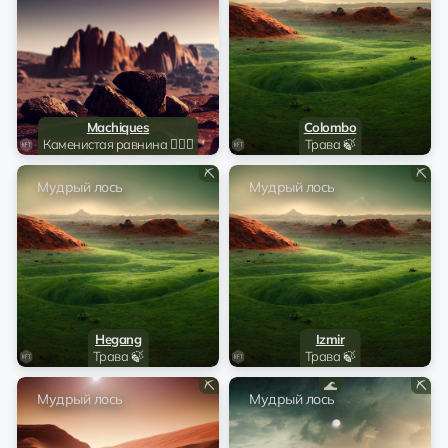
Machiques
Colombo
Каменистая равнина 🧗🏻‍♂️
Трава 🍃
⛏️
⛏️
Мудрый лось
Мудрый лось
Hegang
Izmir
Трава 🍃
Трава 🍃
⛏️
🌊
⛏️
Мудрый лось
Мудрый лось