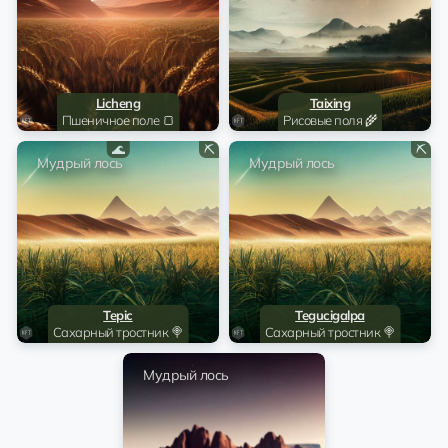
Licheng
Taixing
Пшеничное поле 🍞
Рисовые поля 🌾
🌊
⛏️
⛏️
Мудрый лось
Мудрый лось
Tepic
Tegucigalpa
Сахарный тростник 🍭
Сахарный тростник 🍭
Мудрый лось