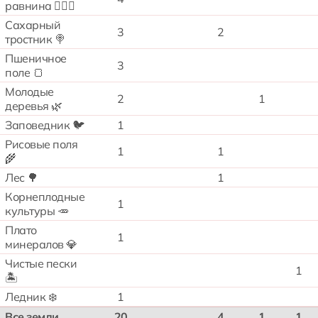
равнина 🧗🏻‍♂️
Сахарный
3
2
тростник 🍭
Пшеничное
3
поле 🍞
Молодые
2
1
деревья 🌿
Заповедник 🐦
1
Рисовые поля
1
1
🌾
Лес 🌳
1
Корнеплодные
1
культуры 🥕
Плато
1
минералов 💎
Чистые пески
1
🏝️
Ледник ❄️
1
Все земли
20
4
1
1