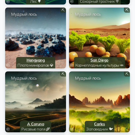
Лес 🌳
Сахарный тростник 🍭
Caxias do Sul
@SkeletonHuman
EQ...6W
24.99 💎
HumanSkeleton
Сахарный тростник
⛏️
⛏️
Мудрый лось
🍭
Мудрый лось
La Reina
11.7 💎
🦉Дивная Сова
Сахарный тростник
🍭
Huozhou
28 💎
Rainbow City Yellow Bluff
Лес 🌳
Carles
5 💎
TONPlanetsBot
Заповедник 🐦
Hengyang
San Diego
Плато минералов 💎
Корнеплодные культуры 🥕
San Diego
5 💎
TONPlanetsBot
Корнеплодные
⛏️
⛏️
Мудрый лось
культуры 🥕
Мудрый лось
Hegang
8 💎
ssixxavv
Трава 🍃
Machiques
5 💎
TONPlanetsBot
Каменистая равнина
🧗🏻‍♂️
Shunan
5 💎
TONPlanetsBot
Каменистая равнина
A Coruna
Carles
🧗🏻‍♂️
Рисовые поля 🌾
Заповедник 🐦
Izmir