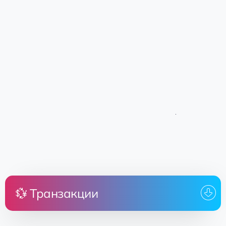
💱 Транзакции
Цена
Земля
От