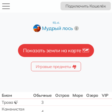
Подключить Кошелёк
EQ...sL
Мудрый лось
Показать земли на карте 🗺️
Игровые предметы 🏘️
Биом
Обычные
Остров
Море
Озеро
VIP
Трава 🍃
3
Каменистая
4