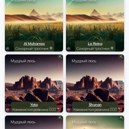
Al Muharraq
La Reina
Сахарный тростник 🍭
Сахарный тростник 🍭
⛏️
⛏️
Мудрый лось
Мудрый лось
Yato
Shunan
Каменистая равнина 🧗🏻‍♂️
Каменистая равнина 🧗🏻‍♂️
⛏️
⛏️
Мудрый лось
Мудрый лось