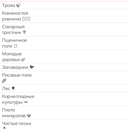
Трава 🍃
Каменистая
равнина 🧗🏻‍♂️
Сахарный
тростник 🍭
Пшеничное
поле 🍞
Молодые
деревья 🌿
Заповедник 🐦
Рисовые поля
🌾
Лес 🌳
Корнеплодные
культуры 🥕
Плато
минералов 💎
Чистые пески