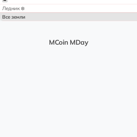
🏝️
Ледник ❄️
Все земли
MCoin MDay