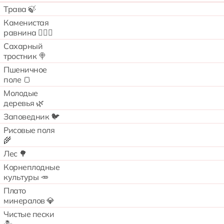
Трава 🍃
Каменистая
равнина 🧗🏻‍♂️
Сахарный
тростник 🍭
Пшеничное
поле 🍞
Молодые
деревья 🌿
Заповедник 🐦
Рисовые поля
🌾
Лес 🌳
Корнеплодные
культуры 🥕
Плато
минералов 💎
Чистые пески