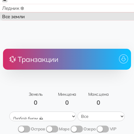
🏝️
Ледник ❄️
Все земли
💱 Транзакции
Цена
Земля
От
Кому
Nakatsugawa
аренда
🌟sahar
Millers Ferry
Трава 🍃
Земель
Мин.цена
Макс.цена
0
0
0
Остров
Море
Озеро
VIP