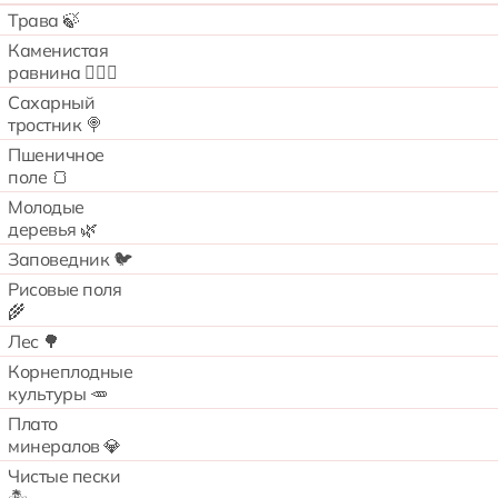
Трава 🍃
Каменистая
равнина 🧗🏻‍♂️
Сахарный
тростник 🍭
Пшеничное
поле 🍞
Молодые
деревья 🌿
Заповедник 🐦
Рисовые поля
🌾
Лес 🌳
Корнеплодные
культуры 🥕
Плато
минералов 💎
Чистые пески