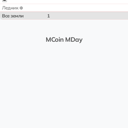
🏝️
Ледник ❄️
Все земли
1
MCoin MDay