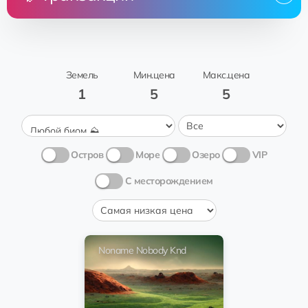
Цена
Земля
От
Кому
Дата
Нет транзакций
Земель
Мин.цена
Макс.цена
1
5
5
Остров
Море
Озеро
VIP
С месторождением
Noname Nobody Knd