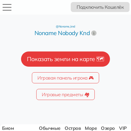
Подключить Кошелёк
@Noname_knd
Noname Nobody Knd
Показать земли на карте 🗺️
Игровая панель игрока 🎮
Игровые предметы 🏘️
Биом
Обычные
Остров
Море
Озеро
VIP