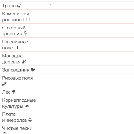
Трава 🍃
1
Каменистая
равнина 🧗🏻‍♂️
Сахарный
тростник 🍭
Пшеничное
поле 🍞
Молодые
деревья 🌿
Заповедник 🐦
Рисовые поля
🌾
Лес 🌳
Корнеплодные
культуры 🥕
Плато
минералов 💎
Чистые пески