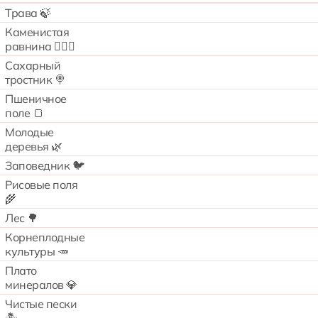
Трава 🍃
Каменистая
равнина 🧗🏻‍♂️
Сахарный
тростник 🍭
Пшеничное
поле 🍞
Молодые
деревья 🌿
Заповедник 🐦
Рисовые поля
🌾
Лес 🌳
Корнеплодные
культуры 🥕
Плато
минералов 💎
Чистые пески